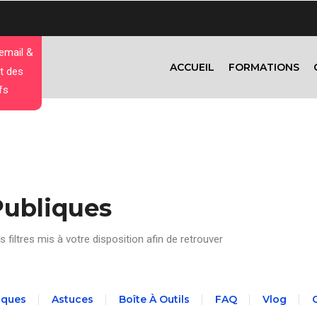
 email &
ACCUEIL
FORMATIONS
t des
fs
Publiques
s filtres mis à votre disposition afin de retrouver
aques
Astuces
Boîte À Outils
FAQ
Vlog