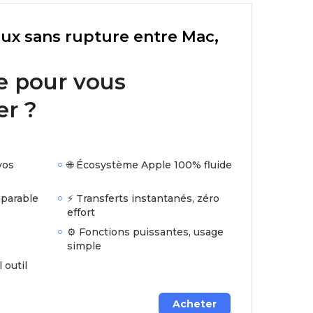
flux sans rupture entre Mac,
je pour vous
r ?
vos
🌐 Écosystème Apple 100% fluide
mparable
⚡ Transferts instantanés, zéro
effort
⚙️ Fonctions puissantes, usage
simple
l outil
Acheter