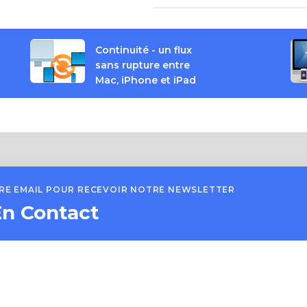
Continuité - un flux
sans rupture entre
Mac, iPhone et iPad
TRE EMAIL POUR RECEVOIR NOTRE NEWSLETTER
En Contact