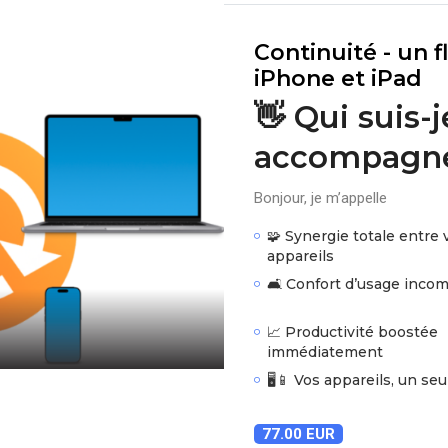
Continuité - un 
iPhone et iPad
👋 Qui suis-
accompagne
Bonjour, je m’appelle
🧩 Synergie totale entre 
appareils
🛋️ Confort d’usage inco
📈 Productivité boostée
immédiatement
🖥️📱 Vos appareils, un seu
77.00 EUR