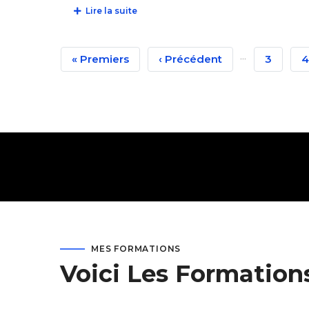
Lire la suite
Pagination
…
Première
« Premiers
Page
‹ Précédent
Page
3
P
4
Page
Précédente
MES FORMATIONS
Voici Les Formation