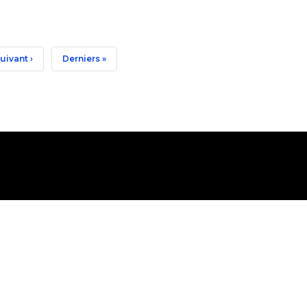
Page
uivant ›
Dernière
Derniers »
uivante
Page