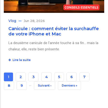
Vlog
Jun 28, 2026
Canicule : comment éviter la surchauffe
de votre iPhone et Mac
La deuxième canicule de l’année touche à sa fin… mais la
chaleur, elle, reste bien présente.
Lire la suite
Pagination
Page
1
Page
2
Page
3
Page
4
Page
5
Page
6
Page
7
…
Courante
Page
8
Page
9
Page
Suivant ›
Dernière
Derniers »
Suivante
Page