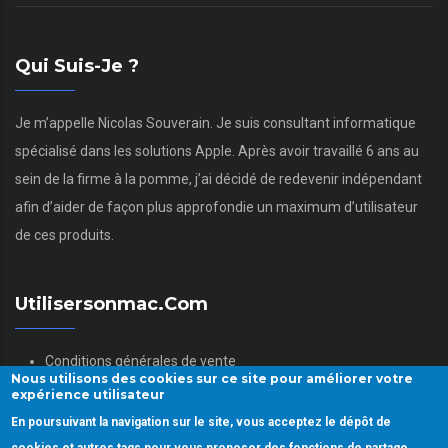
Qui Suis-Je ?
Je m’appelle Nicolas Souverain. Je suis consultant informatique
spécialisé dans les solutions Apple. Après avoir travaillé 6 ans au
sein de la firme à la pomme, j’ai décidé de redevenir indépendant
afin d’aider de façon plus approfondie un maximum d’utilisateur
de ces produits.
Utilisersonmac.com
Conditions générales de vente
Nous utilisons des cookies sur ce site pour améliorer votre
Mentions légales
expérience utilisateur
Politique des données personnelles
En poursuivant la navigation sur le site, vous acceptez le dépôt de
Gestion des Cookies