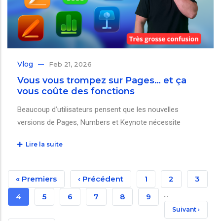
Vlog
Feb 21, 2026
Vous vous trompez sur Pages… et ça
vous coûte des fonctions
Beaucoup d’utilisateurs pensent que les nouvelles
versions de Pages, Numbers et Keynote nécessite
Lire la suite
Pagination
Première
« Premiers
Page
‹ Précédent
Page
1
Page
2
Page
3
…
Page
Précédente
Page
4
Page
5
Page
6
Page
7
Page
8
Page
9
Page
Suivant ›
Courante