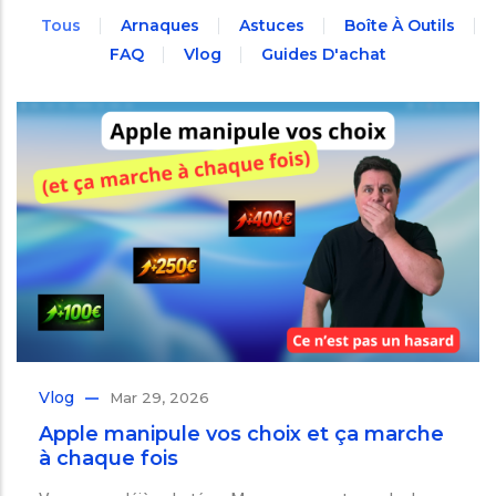
Tous
Arnaques
Astuces
Boîte À Outils
FAQ
Vlog
Guides D'achat
Vlog
Mar 29, 2026
Apple manipule vos choix et ça marche
à chaque fois