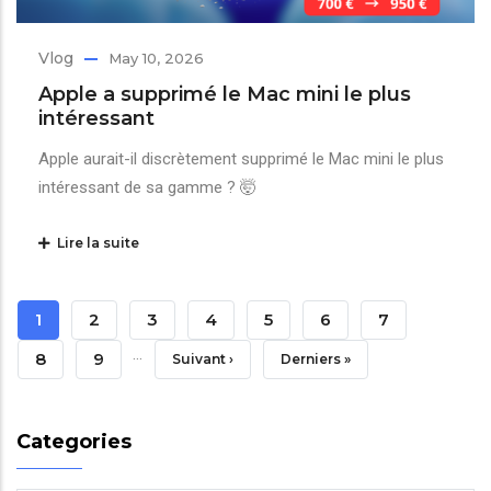
Vlog
May 10, 2026
Apple a supprimé le Mac mini le plus
intéressant
Apple aurait-il discrètement supprimé le Mac mini le plus
intéressant de sa gamme ? 🤯
Lire la suite
Pagination
Page
1
Page
2
Page
3
Page
4
Page
5
Page
6
Page
7
…
Courante
Page
8
Page
9
Page
Suivant ›
Dernière
Derniers »
Suivante
Page
Categories