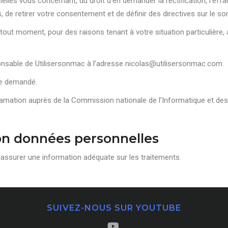
les vous concernant, du droit d’en demander la rectification, l’effac
, de retirer votre consentement et de définir des directives sur le s
out moment, pour des raisons tenant à votre situation particulière, a
onsable de Utilisersonmac à l’adresse nicolas@utilisersonmac.com.
tre demandé.
amation auprès de la Commission nationale de l’Informatique et des 
ion données personnelles
’assurer une information adéquate sur les traitements.
SUIVEZ-NOUS SUR YOUTUBE