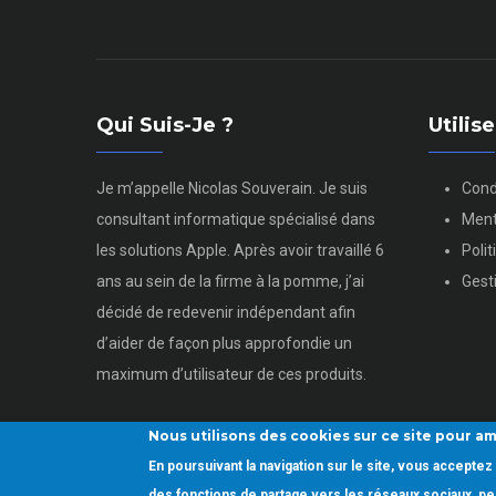
Qui Suis-Je ?
Utili
Je m’appelle Nicolas Souverain. Je suis
Cond
consultant informatique spécialisé dans
Ment
les solutions Apple. Après avoir travaillé 6
Poli
ans au sein de la firme à la pomme, j’ai
Gest
décidé de redevenir indépendant afin
d’aider de façon plus approfondie un
maximum d’utilisateur de ces produits.
Nous utilisons des cookies sur ce site pour am
En poursuivant la navigation sur le site, vous accept
Copyright © 2022.
Utiliser son mac.
Tous droits réservés
des fonctions de partage vers les réseaux sociaux, per