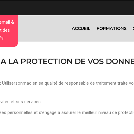
 email &
ACCUEIL
FORMATIONS
t des
fs
 A LA PROTECTION DE VOS DONN
Utilisersonmac en sa qualité de responsable de traitement traite vo
ivités et ses services
ées personnelles et s'engage à assurer le meilleur niveau de protec