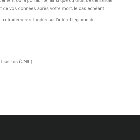
ement ou la portabilité, ainsi que du droit de demander
ort de vos données après votre mort, le cas échéant.
ux traitements fondés sur l’intérêt légitime de
Libertés (CNIL).