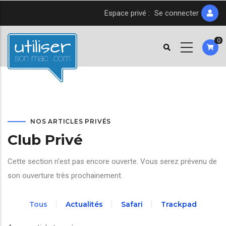
Aller
Espace privé :
Se connecter
au
contenu
0
principal
NOS ARTICLES PRIVÉS
Club Privé
Cette section n'est pas encore ouverte. Vous serez prévenu de
son ouverture très prochainement.
Tous
Actualités
Safari
Trackpad