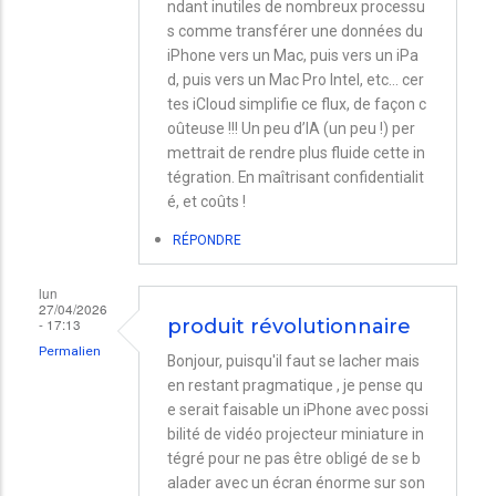
ndant inutiles de nombreux processu
s comme transférer une données du
iPhone vers un Mac, puis vers un iPa
d, puis vers un Mac Pro Intel, etc… cer
tes iCloud simplifie ce flux, de façon c
oûteuse !!! Un peu d’IA (un peu !) per
mettrait de rendre plus fluide cette in
tégration. En maîtrisant confidentialit
é, et coûts !
RÉPONDRE
lun
27/04/2026
- 17:13
produit révolutionnaire
Permalien
Bonjour, puisqu'il faut se lacher mais
en restant pragmatique , je pense qu
e serait faisable un iPhone avec possi
bilité de vidéo projecteur miniature in
tégré pour ne pas être obligé de se b
alader avec un écran énorme sur son