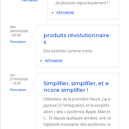
Permalien
Je plussoie vigoureusement ! !
En
RÉPONDRE
réponse
à
dim
26/04/2026
iMac
- 22:59
produits révolutionnaire
27
s
Permalien
par
Des lunettes comme meta
Dan
RÉPONDRE
lun
27/04/2026
- 13:25
Simplifier, simplifier, et e
ncore simplifier !
Permalien
Utilisateur de la première heure, j’ai a
pprécié (!) l’intégration, et la simplific
ation « des » systèmes Apple, Mac et
c… Et depuis quelques années, une co
mplexité croissante des systèmes, re