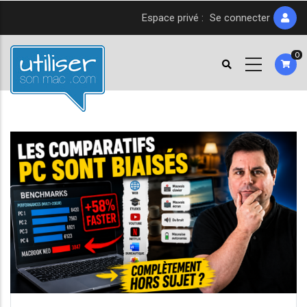
Aller
Espace privé :
Se connecter
au
contenu
0
principal