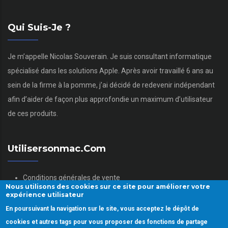
Qui Suis-Je ?
Je m’appelle Nicolas Souverain. Je suis consultant informatique
spécialisé dans les solutions Apple. Après avoir travaillé 6 ans au
sein de la firme à la pomme, j’ai décidé de redevenir indépendant
afin d’aider de façon plus approfondie un maximum d’utilisateur
de ces produits.
Utilisersonmac.com
Conditions générales de vente
Nous utilisons des cookies sur ce site pour améliorer votre
Mentions légales
expérience utilisateur
Politique des données personnelles
En poursuivant la navigation sur le site, vous acceptez le dépôt de
Gestion des Cookies
cookies et autres tags pour vous proposer des fonctions de partage