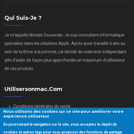
Qui Suis-Je ?
Je m’appelle Nicolas Souverain. Je suis consultant informatique
spécialisé dans les solutions Apple. Après avoir travaillé 6 ans au
sein de la firme à la pomme, j’ai décidé de redevenir indépendant
afin d’aider de façon plus approfondie un maximum d’utilisateur
de ces produits.
Utilisersonmac.com
Conditions générales de vente
Nous utilisons des cookies sur ce site pour améliorer votre
Mentions légales
expérience utilisateur
Politique des données personnelles
En poursuivant la navigation sur le site, vous acceptez le dépôt de
Gestion des Cookies
cookies et autres tags pour vous proposer des fonctions de partage