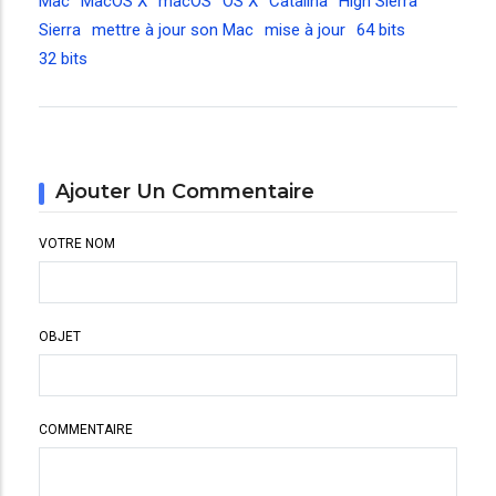
Mac
MacOS X
macOS
OS X
Catalina
High Sierra
Sierra
mettre à jour son Mac
mise à jour
64 bits
32 bits
Ajouter Un Commentaire
VOTRE NOM
OBJET
COMMENTAIRE