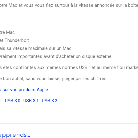
re Mac et vous vous fiez surtout à la vitesse annoncée sur la boîte
otre Mac
 et Thunderbolt
mais sa vitesse maximale sur un Mac
 vraiment importantes avant d’acheter un disque externe
us êtes confrontés aux mêmes normes USB… et au même flou marke
le bon achat, sans vous laisser piéger par les chiffres.
 sur vos produits Apple
t
USB 3.0
USB 3.1
USB 3.2
’apprends…