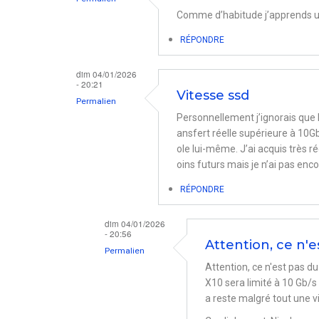
Comme d’habitude j’apprends un
RÉPONDRE
dim 04/01/2026
- 20:21
Vitesse ssd
Permalien
Personnellement j’ignorais que 
ansfert réelle supérieure à 10
ole lui-même. J’ai acquis très 
oins futurs mais je n’ai pas enco
RÉPONDRE
dim 04/01/2026
- 20:56
Attention, ce n'e
Permalien
Attention, ce n'est pas d
En
X10 sera limité à 10 Gb/s
réponse
a reste malgré tout une v
à