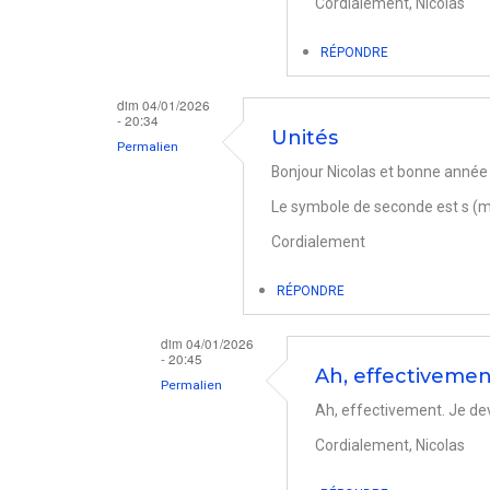
Cordialement, Nicolas
Vitesse
ssd
RÉPONDRE
par
dim 04/01/2026
Naegels
- 20:34
Unités
Permalien
Bonjour Nicolas et bonne année
Le symbole de seconde est s (mi
Cordialement
RÉPONDRE
dim 04/01/2026
- 20:45
Ah, effectivemen
Permalien
Ah, effectivement. Je dev
En
Cordialement, Nicolas
réponse
à