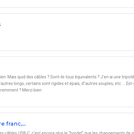
s
en. Mais quid des câbles ? Sont-ils tous équivalents ? J'en ai une tripoté
autres longs, certains sont rigides et épais, d''autres souples, etc. ... Est
féremment ? Merci bien
re franc,…
 les câbles USB-C, c'est encore plus le "bordel" que les changements de 