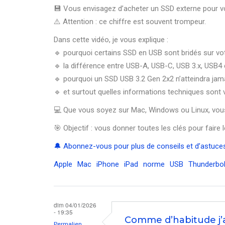
💾 Vous envisagez d’acheter un SSD externe pour vot
⚠️ Attention : ce chiffre est souvent trompeur.
Dans cette vidéo, je vous explique :
🔹 pourquoi certains SSD en USB sont bridés sur v
🔹 la différence entre USB-A, USB-C, USB 3.x, USB4
🔹 pourquoi un SSD USB 3.2 Gen 2x2 n’atteindra ja
🔹 et surtout quelles informations techniques sont
💻 Que vous soyez sur Mac, Windows ou Linux, vo
🎯 Objectif : vous donner toutes les clés pour faire 
🔔 Abonnez-vous pour plus de conseils et d’astuces
Apple
Mac
iPhone
iPad
norme
USB
Thunderbol
dim 04/01/2026
- 19:35
Comme d’habitude j
Permalien