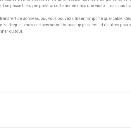
t se passe bien, j'en parlerai cette année dans une vidéo... mais pas to
u transfert de données, oui, vous pouvez utiliser n'importe quel câble. Cel
e disque... mais certains seront beaucoup plus lent, et d'autres pourr
ner du tout.