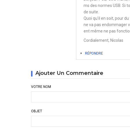
En
ms des normes USB. Si tou
réponse
de suite.
à
Quoi qu'il en soit, pour d
ne va pas endommager votr
Et
ent même ne pas fonction
les
Cordialement, Nicolas
câbles
?
RÉPONDRE
par
Christian
Ajouter Un Commentaire
VOTRE NOM
OBJET