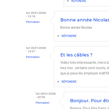
RÉPONDRE
Unités
par
lun 05/01/2026
- 10:19
Michel_BAR
Bonne année Nicola
Permalien
Bonne année Nicolas
RÉPONDRE
lun 05/01/2026
- 15:07
Et les câbles ?
Permalien
Vidéo très intéressante, merci bi
hez moi ; certains sont courts, d'
que je peux les employer indif
RÉPONDRE
lun 05/01/2026
- 22:09
Bonjour. Pour êt
Permalien
Bonjour. Pour être franc,