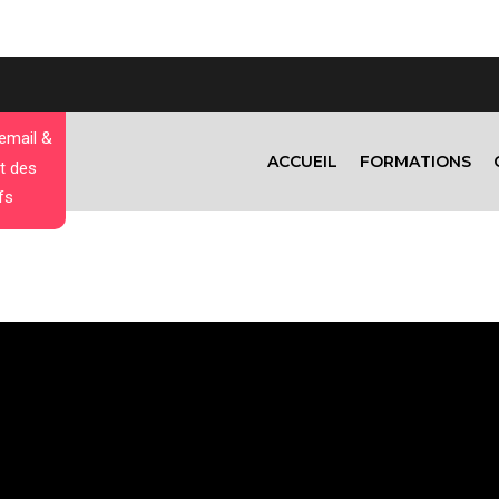
 email &
ACCUEIL
FORMATIONS
t des
fs