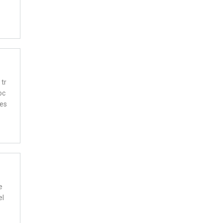
 tr
oc
bes
e
el