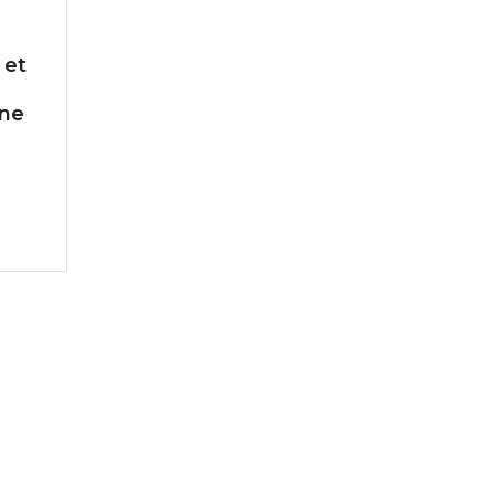
 et
one