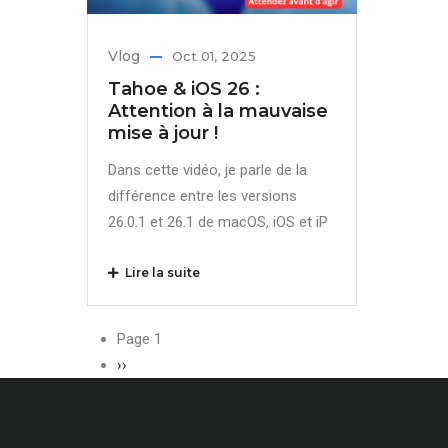
Vlog
Oct 01, 2025
Tahoe & iOS 26 :
Attention à la mauvaise
mise à jour !
Dans cette vidéo, je parle de la
différence entre les versions
26.0.1 et 26.1 de macOS, iOS et iP
Lire la suite
Pagination
Page 1
Page
››
suivante