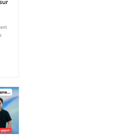
sur
s
sent
e