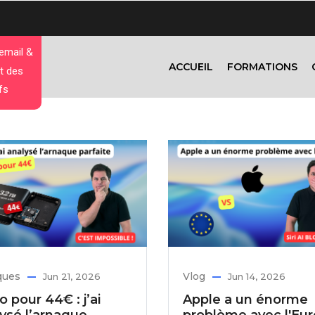
 email &
ACCUEIL
FORMATIONS
t des
fs
ques
Vlog
Jun 21, 2026
Jun 14, 2026
o pour 44€ : j’ai
Apple a un énorme
ysé l’arnaque
problème avec l'Eu