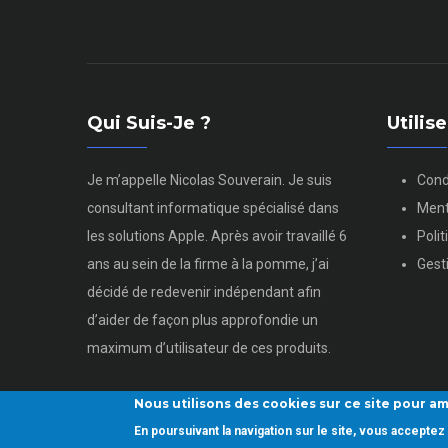
Qui Suis-Je ?
Utili
Je m’appelle Nicolas Souverain. Je suis
Cond
consultant informatique spécialisé dans
Ment
les solutions Apple. Après avoir travaillé 6
Poli
ans au sein de la firme à la pomme, j’ai
Gest
décidé de redevenir indépendant afin
d’aider de façon plus approfondie un
maximum d’utilisateur de ces produits.
Nous utilisons des cookies sur ce site pour am
En poursuivant la navigation sur le site, vous accept