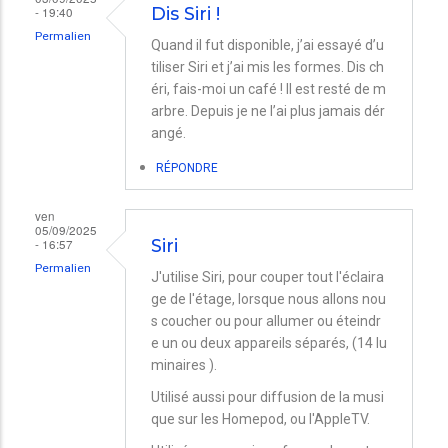
- 19:40
Dis Siri !
Permalien
Quand il fut disponible, j’ai essayé d’u
tiliser Siri et j’ai mis les formes. Dis ch
éri, fais-moi un café ! Il est resté de m
arbre. Depuis je ne l’ai plus jamais dér
angé.
RÉPONDRE
ven
05/09/2025
- 16:57
Siri
Permalien
J'utilise Siri, pour couper tout l'éclaira
ge de l'étage, lorsque nous allons nou
s coucher ou pour allumer ou éteindr
e un ou deux appareils séparés, (14 lu
minaires ).
Utilisé aussi pour diffusion de la musi
que sur les Homepod, ou l'AppleTV.