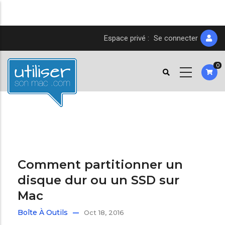
Aller
Espace privé :
Se connecter
au
contenu
0
principal
Comment partitionner un
disque dur ou un SSD sur
Mac
Boîte À Outils
Oct 18, 2016