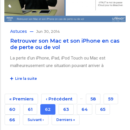
Astuces
Jun 30, 2014
Retrouver son Mac et son iPhone en cas
de perte ou de vol
La perte d'un iPhone, iPad, iPod Touch ou Mac est
malheureusement une situation pouvant arriver à
Lire la suite
Pagination
…
Première
« Premiers
Page
‹ Précédent
Page
58
Page
59
Page
Précédente
Page
60
Page
61
Page
62
Page
63
Page
64
Page
65
Courante
Page
66
Page
Suivant ›
Dernière
Derniers »
Suivante
Page