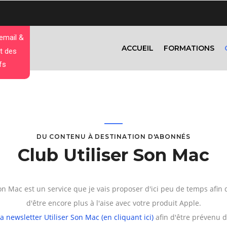
 email &
ACCUEIL
FORMATIONS
t des
fs
DU CONTENU À DESTINATION D'ABONNÉS
Club Utiliser Son Mac
Son Mac est un service que je vais proposer d'ici peu de temps afin
d'être encore plus à l'aise avec votre produit Apple.
la newsletter Utiliser Son Mac (en cliquant ici)
afin d'être prévenu d