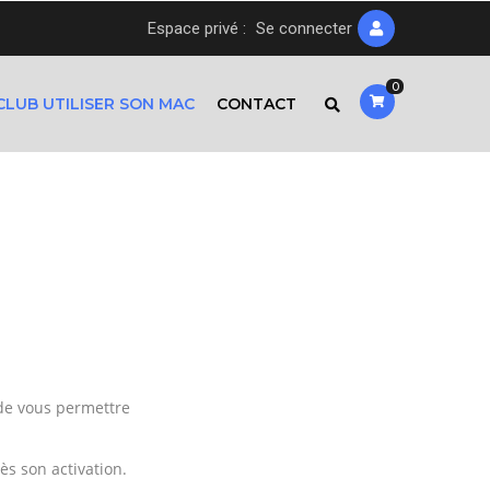
Espace privé :
Se connecter
0
CLUB UTILISER SON MAC
CONTACT
 de vous permettre
ès son activation.