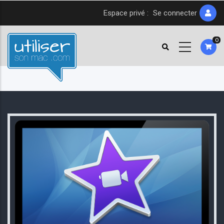
Aller
Espace privé :
Se connecter
au
contenu
0
principal