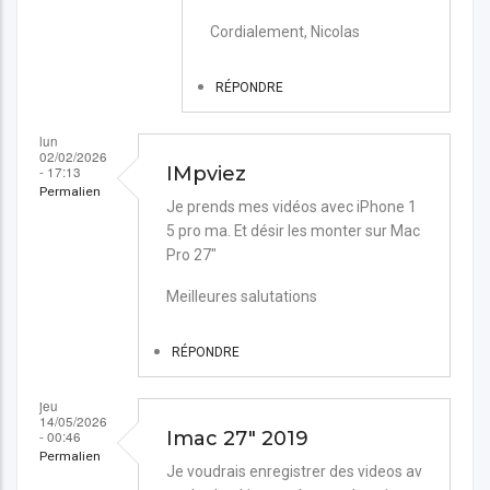
2ème
Cordialement, Nicolas
video
Gratuit
RÉPONDRE
par
MAI
lun
02/02/2026
- 17:13
IMpviez
Permalien
Je prends mes vidéos avec iPhone 1
5 pro ma. Et désir les monter sur Mac
Pro 27"
Meilleures salutations
RÉPONDRE
jeu
14/05/2026
- 00:46
Imac 27" 2019
Permalien
Je voudrais enregistrer des videos av