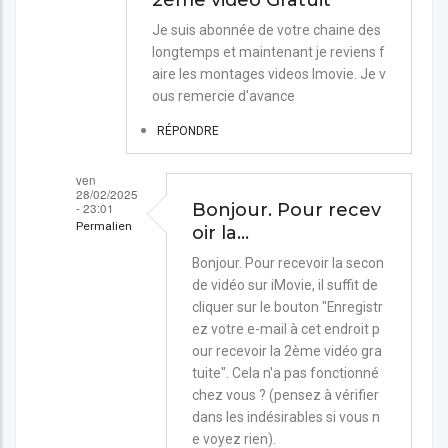
Je suis abonnée de votre chaine des
longtemps et maintenant je reviens f
aire les montages videos Imovie. Je v
ous remercie d'avance
RÉPONDRE
ven
28/02/2025
- 23:01
Bonjour. Pour recev
Permalien
oir la…
En
Bonjour. Pour recevoir la secon
de vidéo sur iMovie, il suffit de
réponse
cliquer sur le bouton "Enregistr
à
ez votre e-mail à cet endroit p
Demande
our recevoir la 2ème vidéo gra
de
tuite". Cela n'a pas fonctionné
chez vous ? (pensez à vérifier
recevoir
dans les indésirables si vous n
la
e voyez rien).