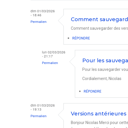
dim 01/03/2026
- 18:46
Comment sauvegard
Permalien
Comment sauvegarder des version
RÉPONDRE
lun 02/03/2026
- 21:17
Pour les sauveg
Permalien
Pour les sauvegarder vous
En
Cordialement, Nicolas
réponse
à
RÉPONDRE
Comment
sauvegarder
dim 01/03/2026
- 19:13
des…
Versions antérieures 
Permalien
par
Bonjour Nicolas Merci pour cette
Patrick