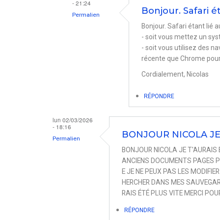
- 21:24
Bonjour. Safari é
Permalien
Bonjour. Safari étant lié a
En
- soit vous mettez un sys
réponse
- soit vous utilisez des n
à
récente que Chrome pour 
Et
Cordialement, Nicolas
pour
RÉPONDRE
safari?
par
lun 02/03/2026
Laurent_S
- 18:16
BONJOUR NICOLA JE
Permalien
BONJOUR NICOLA JE T'AURAIS 
ANCIENS DOCUMENTS PAGES P
E JE NE PEUX PAS LES MODIFIER 
HERCHER DANS MES SAUVEGARDES
RAIS ÉTÉ PLUS VITE MERCI PO
RÉPONDRE