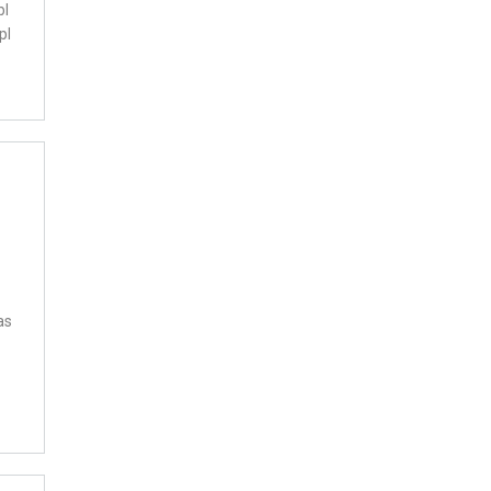
bl
pl
as