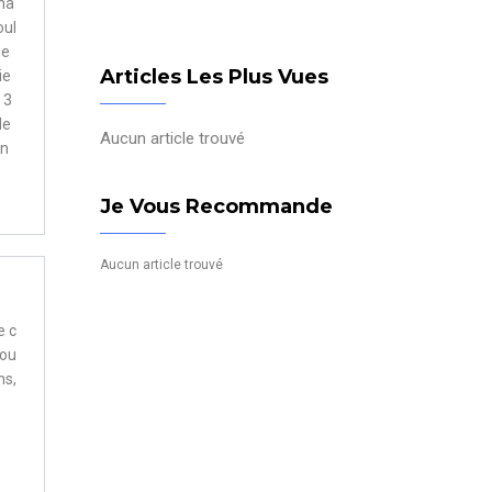
cha
oul
ue
Articles Les Plus Vues
ie
 3
de
Aucun article trouvé
Un
Je Vous Recommande
Aucun article trouvé
e c
vou
ns,