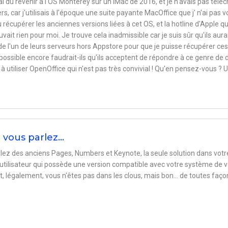
i dû revenir à l'OS Monterey sur un iMac de 2016, et je n'avais pas télé
, car j'utilisais à l'époque une suite payante MacOffice que j' n'ai pas v
u récupérer les anciennes versions liées à cet OS, et la hotline d'Apple q
uvait rien pour moi. Je trouve cela inadmissible car je suis sûr qu'ils aura
 de l'un de leurs serveurs hors Appstore pour que je puisse récupérer ces
t possible encore faudrait-ils qu'ils acceptent de répondre à ce genre de 
utiliser OpenOffice qui n'est pas très convivial ! Qu'en pensez-vous ? 
 vous parlez…
lez des anciens Pages, Numbers et Keynote, la seule solution dans votr
utilisateur qui possède une version compatible avec votre système de 
 légalement, vous n'êtes pas dans les clous, mais bon... de toutes faço