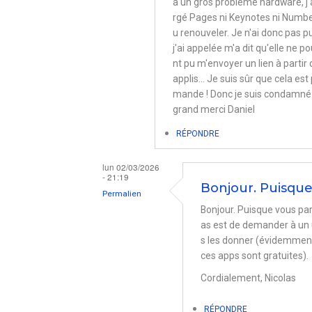
à un gros problème hardware, j'a
rgé Pages ni Keynotes ni Numbers
u renouveler. Je n'ai donc pas p
j'ai appelée m'a dit qu'elle ne po
nt pu m'envoyer un lien à partir
applis... Je suis sûr que cela es
mande ! Donc je suis condamné à 
grand merci Daniel
RÉPONDRE
lun 02/03/2026
- 21:19
Bonjour. Puisque
Permalien
Bonjour. Puisque vous par
En
as est de demander à un 
réponse
s les donner (évidemment,
à
ces apps sont gratuites).
Versions
Cordialement, Nicolas
antérieures
RÉPONDRE