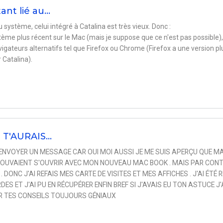
tant lié au…
u système, celui intégré à Catalina est très vieux. Donc :
tème plus récent sur le Mac (mais je suppose que ce n'est pas possible),
avigateurs alternatifs tel que Firefox ou Chrome (Firefox a une version pl
Catalina).
 T'AURAIS…
ENVOYER UN MESSAGE CAR OUI MOI AUSSI JE ME SUIS APERÇU QUE M
OUVAIENT S'OUVRIR AVEC MON NOUVEAU MAC BOOK . MAIS PAR CON
. DONC J'AI REFAIS MES CARTE DE VISITES ET MES AFFICHES . J'AI ÉTÉ 
 ET J'AI PU EN RÉCUPÉRER ENFIN BREF SI J'AVAIS EU TON ASTUCE J
UR TES CONSEILS TOUJOURS GÉNIAUX