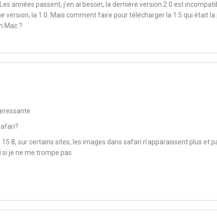
. Les années passent, j’en ai besoin, la dernière version 2.0 est incompati
e version, la 1.0. Mais comment faire pour télécharger la 1.5 qui était la 
n Mac ?
teressante
safari?
5 8, sur certains sites, les images dans safari n'apparaissent plus et p
i si je ne me trompe pas