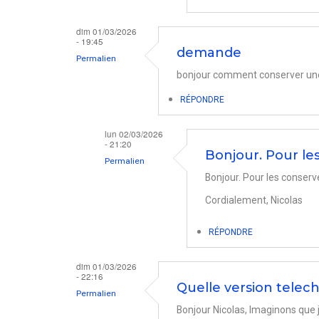
d'applis
plus
dim 01/03/2026
disponibles
- 19:45
demande
Permalien
sur
bonjour comment conserver une
l'Appstore
par
RÉPONDRE
MINGANT
lun 02/03/2026
Daniel
- 21:20
Bonjour. Pour le
Permalien
Bonjour. Pour les conserver
En
Cordialement, Nicolas
réponse
à
RÉPONDRE
demande
par
dim 01/03/2026
- 22:16
Menassi
Quelle version telech
Permalien
Bonjour Nicolas, Imaginons que j’ai