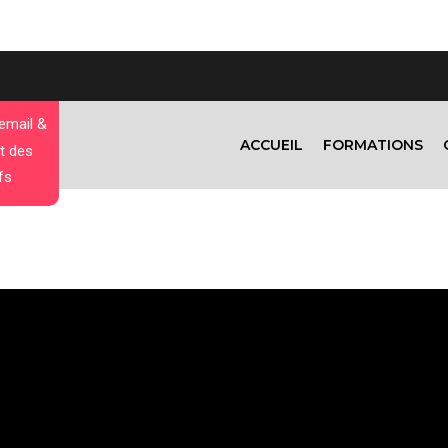
 email &
ACCUEIL
FORMATIONS
t des
fs