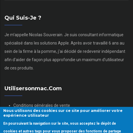
Qui Suis-Je ?
Je m’appelle Nicolas Souverain. Je suis consultant informatique
spécialisé dans les solutions Apple. Après avoir travaillé 6 ans au
sein de la firme à la pomme, j’ai décidé de redevenir indépendant
afin d’aider de façon plus approfondie un maximum d’utilisateur
de ces produits.
Utilisersonmac.com
Conditions générales de vente
Nous utilisons des cookies sur ce site pour améliorer votre
Mentions légales
expérience utilisateur
Politique des données personnelles
En poursuivant la navigation sur le site, vous acceptez le dépôt de
Gestion des Cookies
cookies et autres tags pour vous proposer des fonctions de partage