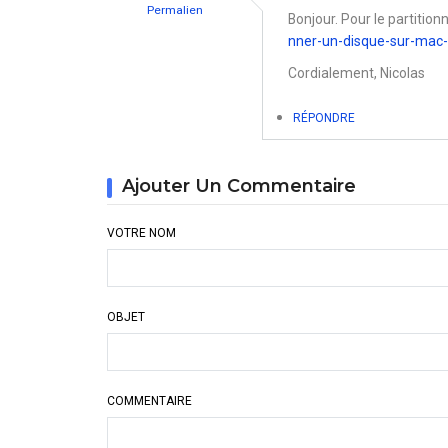
Permalien
Bonjour. Pour le partitionn
En
nner-un-disque-sur-mac
réponse
Cordialement, Nicolas
à
RÉPONDRE
Formatage
avec
création
Ajouter Un Commentaire
de
VOTRE NOM
partitions
par
Michel
OBJET
COMMENTAIRE