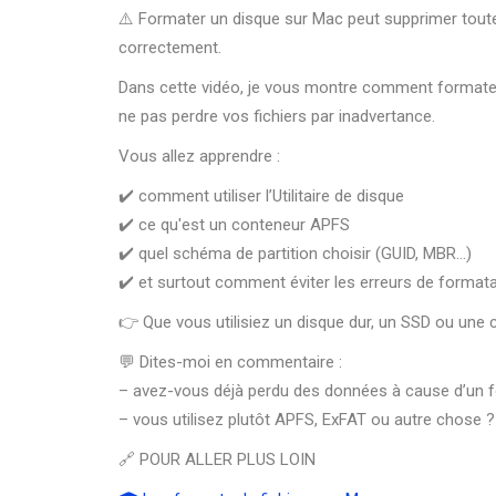
⚠️ Formater un disque sur Mac peut supprimer tout
correctement.
Dans cette vidéo, je vous montre comment formater 
ne pas perdre vos fichiers par inadvertance.
Vous allez apprendre :
✔️ comment utiliser l’Utilitaire de disque
✔️ ce qu'est un conteneur APFS
✔️ quel schéma de partition choisir (GUID, MBR…)
✔️ et surtout comment éviter les erreurs de format
👉 Que vous utilisiez un disque dur, un SSD ou une
💬 Dites-moi en commentaire :
– avez-vous déjà perdu des données à cause d’un 
– vous utilisez plutôt APFS, ExFAT ou autre chose ?
🔗 POUR ALLER PLUS LOIN