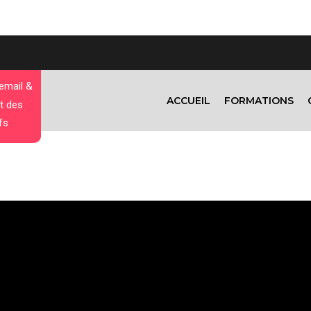
 email &
ACCUEIL
FORMATIONS
t des
fs