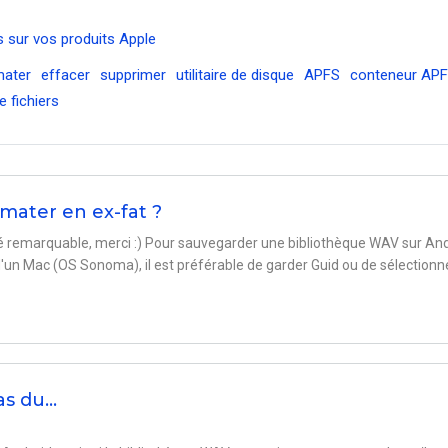
 sur vos produits Apple
mater
effacer
supprimer
utilitaire de disque
APFS
conteneur AP
 fichiers
mater en ex-fat ?
rté remarquable, merci :) Pour sauvegarder une bibliothèque WAV sur An
un Mac (OS Sonoma), il est préférable de garder Guid ou de sélectionn
as du…