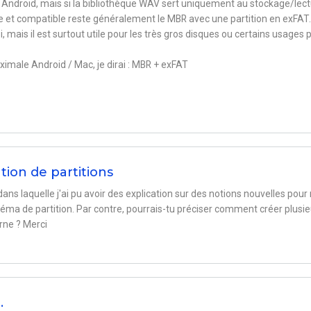
à Android, mais si la bibliothèque WAV sert uniquement au stockage/lect
ple et compatible reste généralement le MBR avec une partition en exFAT.
 mais il est surtout utile pour les très gros disques ou certains usages p
imale Android / Mac, je dirai : MBR + exFAT
ion de partitions
dans laquelle j'ai pu avoir des explication sur des notions nouvelles pour
éma de partition. Par contre, pourrais-tu préciser comment créer plusie
rne ? Merci
…