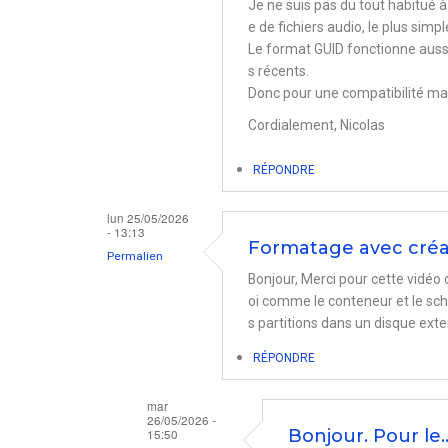
Je ne suis pas du tout habitué 
e de fichiers audio, le plus sim
Le format GUID fonctionne aussi,
s récents.
Donc pour une compatibilité max
Cordialement, Nicolas
RÉPONDRE
lun 25/05/2026
- 13:13
Formatage avec créat
Permalien
Bonjour, Merci pour cette vidéo 
oi comme le conteneur et le sch
s partitions dans un disque exte
RÉPONDRE
mar
26/05/2026 -
15:50
Bonjour. Pour le