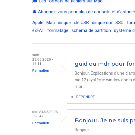
🎓 Les formats de fichiers sur Mac
🔔 Abonnez-vous pour plus de conseils et d’astuces
Apple
Mac
disque
clé USB
disque dur
SSD
for
exFAT
formatage
schéma de partition
système de
sam
23/05/2026 -
14:11
guid ou mdr pour for
Permalien
Bonjour, Explications d'une cla
oid 12 (système window donc) d'
mbr
RÉPONDRE
dim 24/05/2026
- 23:47
Bonjour. Je ne suis p
Permalien
Bonjour.