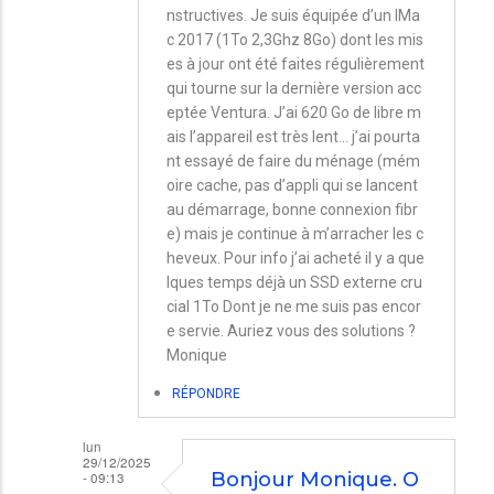
nstructives. Je suis équipée d’un IMa
c 2017 (1To 2,3Ghz 8Go) dont les mis
es à jour ont été faites régulièrement
qui tourne sur la dernière version acc
eptée Ventura. J’ai 620 Go de libre m
ais l’appareil est très lent… j’ai pourta
nt essayé de faire du ménage (mém
oire cache, pas d’appli qui se lancent
au démarrage, bonne connexion fibr
e) mais je continue à m’arracher les c
heveux. Pour info j’ai acheté il y a que
lques temps déjà un SSD externe cru
cial 1To Dont je ne me suis pas encor
e servie. Auriez vous des solutions ?
Monique
RÉPONDRE
lun
29/12/2025
- 09:13
Bonjour Monique. O