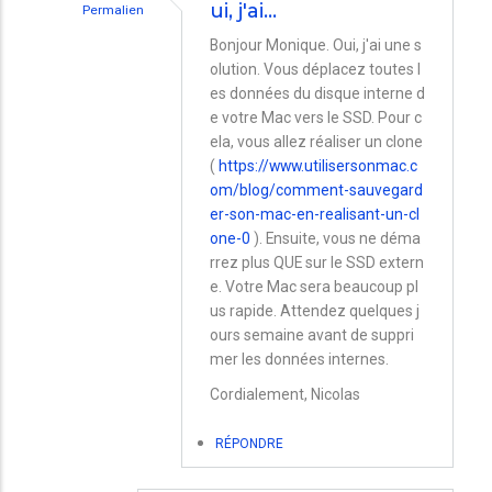
ui, j'ai…
Permalien
En
Bonjour Monique. Oui, j'ai une s
olution. Vous déplacez toutes l
réponse
es données du disque interne d
à
e votre Mac vers le SSD. Pour c
iMac
ela, vous allez réaliser un clone
très
(
https://www.utilisersonmac.c
om/blog/comment-sauvegard
lent
er-son-mac-en-realisant-un-cl
par
one-0
). Ensuite, vous ne déma
Monique
rrez plus QUE sur le SSD extern
e. Votre Mac sera beaucoup pl
us rapide. Attendez quelques j
ours semaine avant de suppri
mer les données internes.
Cordialement, Nicolas
RÉPONDRE