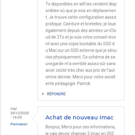
To disponibles en wifi les rendent disp
onibles où que je sois en déplacemen
t. Je trouve cette configuration assez
pratique. Ceinture et bretelles: je loue
également depuis des années un iClo
ud de 2To et je suis votre conseil réce
nt avec une copie bootable du SSD d
u Mac sur un SSD externe que je sécu
rise physiquement. Ce schéma de sa
uvegarde m’a semblé assez sûr sans
avoir coûté très cher aux prix de l’aut
omne dernier. Merci pour votre excell
ente pédagogie. Patrick
RÉPONDRE
mar
30/12/2025
- 16:25
Achat de nouveau Imac
Permalien
Bonjour, Merci pour ces informations,
je vais devoir changer 2 imac en 202