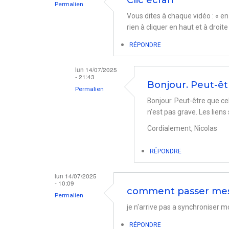
Clic écran
Permalien
Vous dites à chaque vidéo : « en c
rien à cliquer en haut et à droite
RÉPONDRE
lun 14/07/2025
- 21:43
Bonjour. Peut-êt
Permalien
Bonjour. Peut-être que ce
En
n'est pas grave. Les lien
réponse
Cordialement, Nicolas
à
Clic
RÉPONDRE
écran
lun 14/07/2025
par
- 10:09
bernd
comment passer mes
Permalien
je n'arrive pas a synchroniser
RÉPONDRE