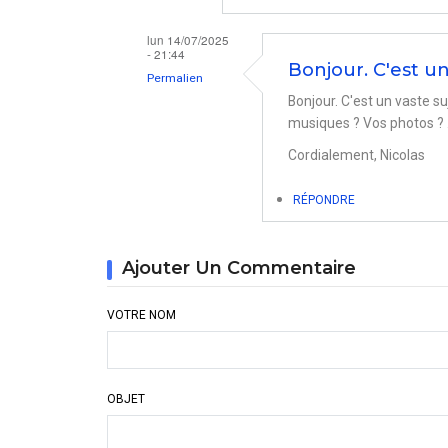
lun 14/07/2025
- 21:44
Bonjour. C'est u
Permalien
Bonjour. C'est un vaste s
En
musiques ? Vos photos ? .
réponse
Cordialement, Nicolas
à
comment
RÉPONDRE
passer
mes
Ajouter Un Commentaire
photos
de
VOTRE NOM
mon
iphone
sur
OBJET
mon
MAC