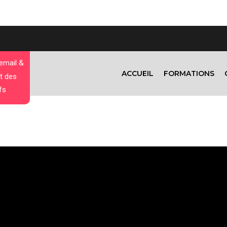
 email &
ACCUEIL
FORMATIONS
t des
fs