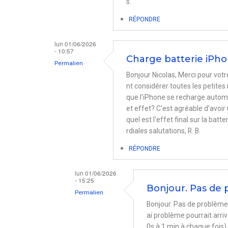
s.
RÉPONDRE
lun 01/06/2026
- 10:57
Charge batterie iPh
Permalien
Bonjour Nicolas, Merci pour vo
nt considérer toutes les petite
que l'iPhone se recharge automa
et effet? C'est agréable d'avoir
quel est l'effet final sur la bat
rdiales salutations, R. B.
RÉPONDRE
lun 01/06/2026
- 15:25
Bonjour. Pas de
Permalien
Bonjour. Pas de problème
En
ai problème pourrait arri
réponse
0s à 1 min à chaque fois).