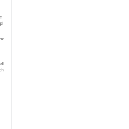
ge
pl
une
ell
ich