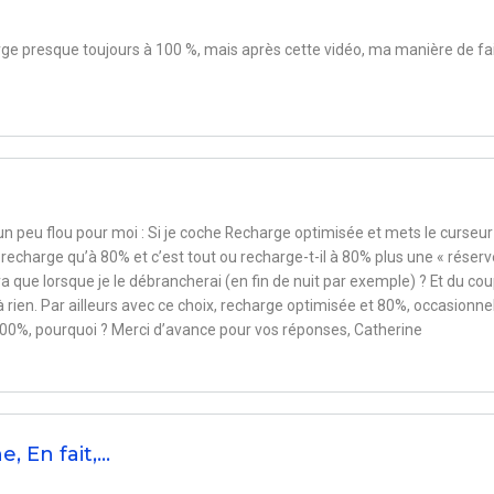
arge presque toujours à 100 %, mais après cette vidéo, ma manière de fa
 un peu flou pour moi : Si je coche Recharge optimisée et mets le curseur
echarge qu’à 80% et c’est tout ou recharge-t-il à 80% plus une « réserv
a que lorsque je le débrancherai (en fin de nuit par exemple) ? Et du cou
 à rien. Par ailleurs avec ce choix, recharge optimisée et 80%, occasionne
0%, pourquoi ? Merci d’avance pour vos réponses, Catherine
, En fait,…