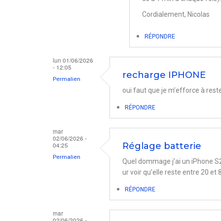
à
Cordialement, Nicolas
Charge
batterie
RÉPONDRE
iPhone
lun 01/06/2026
XR
- 12:05
recharge IPHONE
par
Permalien
oui faut que je m’efforce à rest
Roland
RÉPONDRE
mar
02/06/2026 -
04:25
Réglage batterie
Permalien
Quel dommage j’ai un iPhone S2 e
ur voir qu’elle reste entre 20 et
RÉPONDRE
mar
02/06/2026 -