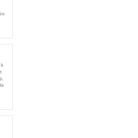
ire
 à
e
p,
lle