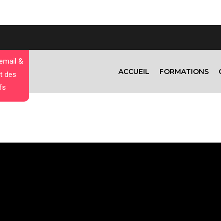
 email &
ACCUEIL
FORMATIONS
t des
fs