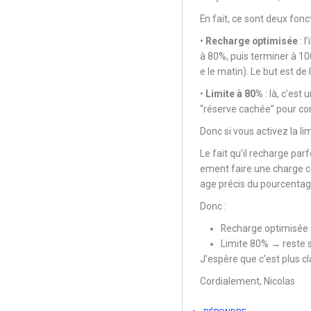
En
En fait, ce sont deux fonc
réponse
•
Recharge optimisée
: 
à
à 80%, puis terminer à 1
Recharge
e le matin). Le but est de
optimisée
•
Limite à 80%
: là, c’est
par
“réserve cachée” pour com
Catherine
Donc si vous activez la l
Le fait qu’il recharge par
ement faire une charge com
age précis du pourcentag
Donc :
Recharge optimisée 
Limite 80% → reste s
J’espère que c’est plus cl
Cordialement, Nicolas