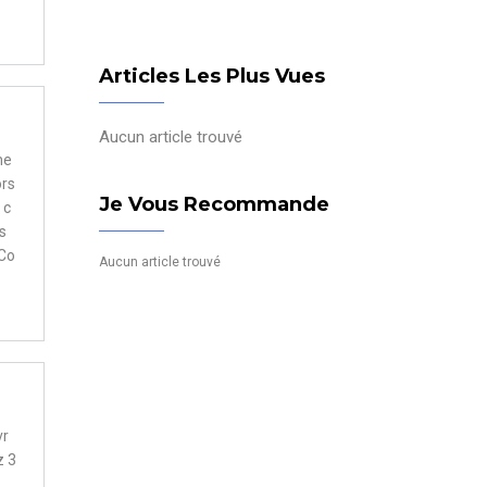
Articles Les Plus Vues
Aucun article trouvé
me
ors
Je Vous Recommande
 c
s
 Co
Aucun article trouvé
vr
z 3