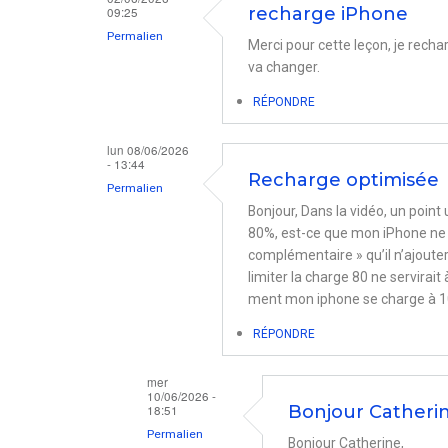
09:25
recharge iPhone
Permalien
Merci pour cette leçon, je rech
va changer.
RÉPONDRE
lun 08/06/2026
- 13:44
Recharge optimisée
Permalien
Bonjour, Dans la vidéo, un point
80%, est-ce que mon iPhone ne r
complémentaire » qu’il n’ajouter
limiter la charge 80 ne servirait
ment mon iphone se charge à 10
RÉPONDRE
mer
10/06/2026 -
18:51
Bonjour Catherine
Permalien
Bonjour Catherine,