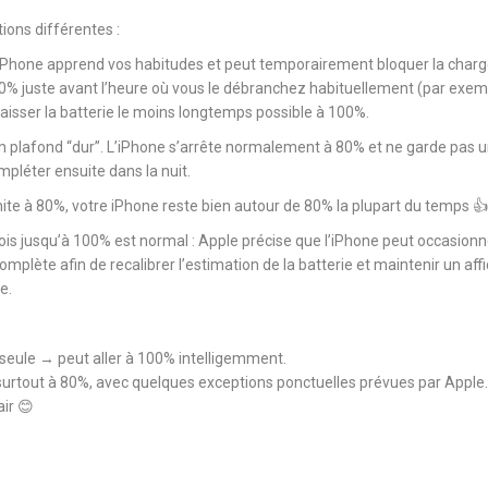
tions différentes :
l’iPhone apprend vos habitudes et peut temporairement bloquer la char
00% juste avant l’heure où vous le débranchez habituellement (par exem
 laisser la batterie le moins longtemps possible à 100%.
 un plafond “dur”. L’iPhone s’arrête normalement à 80% et ne garde pas 
pléter ensuite dans la nuit.
imite à 80%, votre iPhone reste bien autour de 80% la plupart du temps 👍
fois jusqu’à 100% est normal : Apple précise que l’iPhone peut occasionn
plète afin de recalibrer l’estimation de la batterie et maintenir un aff
e.
seule → peut aller à 100% intelligemment.
urtout à 80%, avec quelques exceptions ponctuelles prévues par Apple.
air 😊