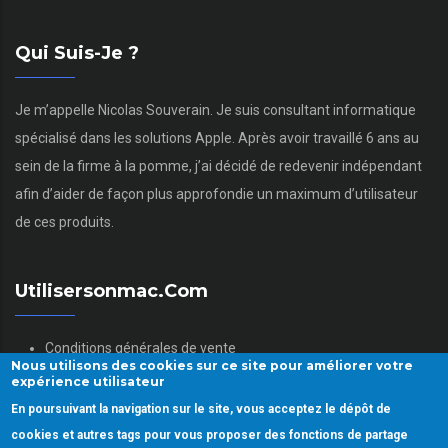
Qui Suis-Je ?
Je m’appelle Nicolas Souverain. Je suis consultant informatique
spécialisé dans les solutions Apple. Après avoir travaillé 6 ans au
sein de la firme à la pomme, j’ai décidé de redevenir indépendant
afin d’aider de façon plus approfondie un maximum d’utilisateur
de ces produits.
Utilisersonmac.com
Conditions générales de vente
Nous utilisons des cookies sur ce site pour améliorer votre
Mentions légales
expérience utilisateur
Politique des données personnelles
En poursuivant la navigation sur le site, vous acceptez le dépôt de
Gestion des Cookies
cookies et autres tags pour vous proposer des fonctions de partage