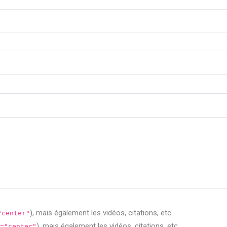
), mais également les vidéos, citations, etc.
"center"
), mais également les vidéos, citations, etc.
="center"