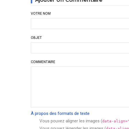
Ajouter Un Commentaire
Aldebaran
VOTRE NOM
OBJET
COMMENTAIRE
À propos des formats de texte
Vous pouvez aligner les images (
data-align=
Vous pouvez légender les images (
data-align