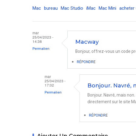
Mac
bureau
Mac Studio
iMac
Mac Mini
acheter
mar
25/04/2023 -
14:38
Macway
Permalien
Bonjour, offrez-vous un code p
RÉPONDRE
mar
25/04/2023 -
17:02
Bonjour. Navré, 
Permalien
Bonjour. Navré, mais non
En
directement sur le site M
réponse
RÉPONDRE
à
Macway
par