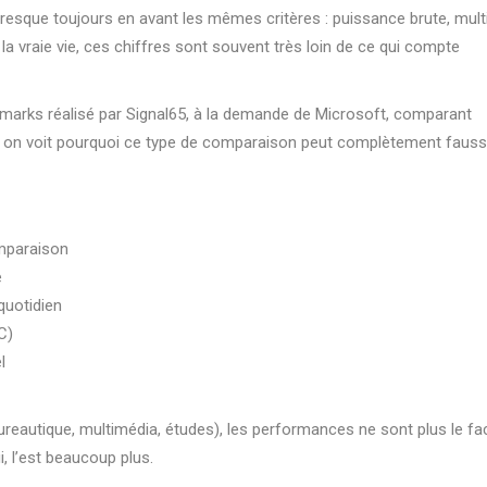
presque toujours en avant les mêmes critères : puissance brute, mult
 vraie vie, ces chiffres sont souvent très loin de ce qui compte
hmarks réalisé par Signal65, à la demande de Microsoft, comparant
 on voit pourquoi ce type de comparaison peut complètement fauss
mparaison
e
quotidien
C)
l
ureautique, multimédia, études), les performances ne sont plus le fa
i, l’est beaucoup plus.