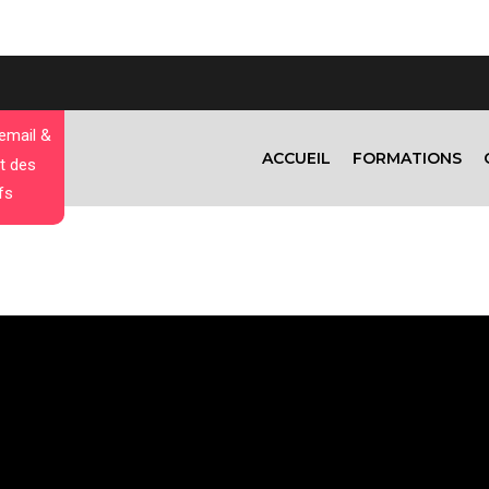
 email &
ACCUEIL
FORMATIONS
t des
fs