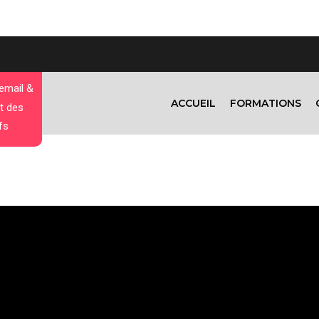
 email &
ACCUEIL
FORMATIONS
t des
fs