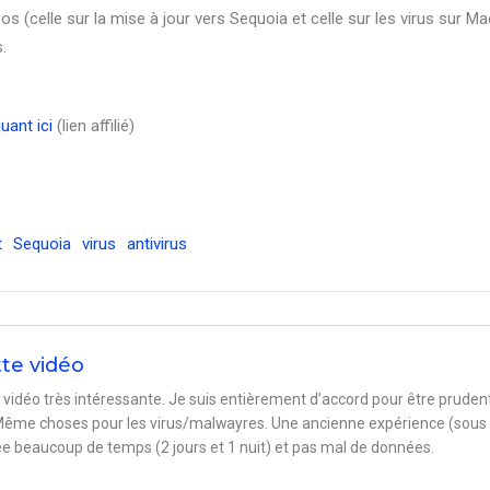
(celle sur la mise à jour vers Sequoia et celle sur les virus sur Mac)
.
uant ici
(lien affilié)
t
Sequoia
virus
antivirus
te vidéo
e vidéo très intéressante. Je suis entièrement d’accord pour être pruden
 Même choses pour les virus/malwayres. Une ancienne expérience (sous
e beaucoup de temps (2 jours et 1 nuit) et pas mal de données.