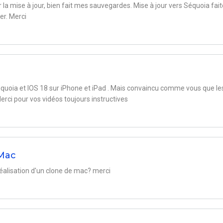
r la mise à jour, bien fait mes sauvegardes. Mise à jour vers Séquoia fai
er. Merci
équoia et IOS 18 sur iPhone et iPad . Mais convaincu comme vous que le
erci pour vos vidéos toujours instructives
 Mac
réalisation d'un clone de mac? merci