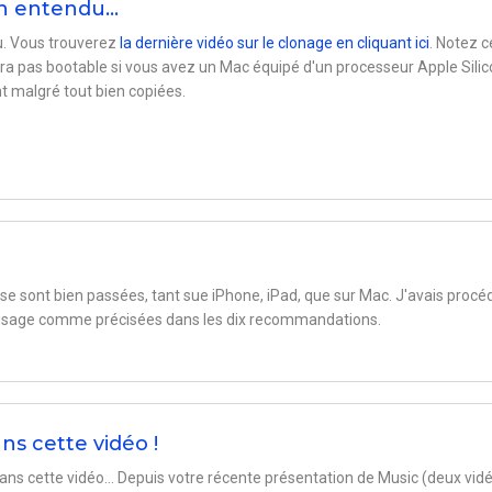
en entendu…
du. Vous trouverez
la dernière vidéo sur le clonage en cliquant ici
. Notez 
ra pas bootable si vous avez un Mac équipé d'un processeur Apple Silic
t malgré tout bien copiées.
 se sont bien passées, tant sue iPhone, iPad, que sur Mac. J'avais procé
d'usage comme précisées dans les dix recommandations.
ns cette vidéo !
dans cette vidéo… Depuis votre récente présentation de Music (deux vid