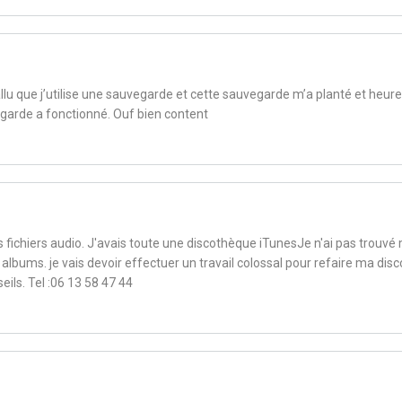
fallu que j’utilise une sauvegarde et cette sauvegarde m’a planté et heur
rde a fonctionné. Ouf bien content
s fichiers audio. J'avais toute une discothèque iTunesJe n'ai pas trouvé
s albums. je vais devoir effectuer un travail colossal pour refaire ma disc
eils. Tel :06 13 58 47 44