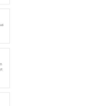
eus
 m
ot