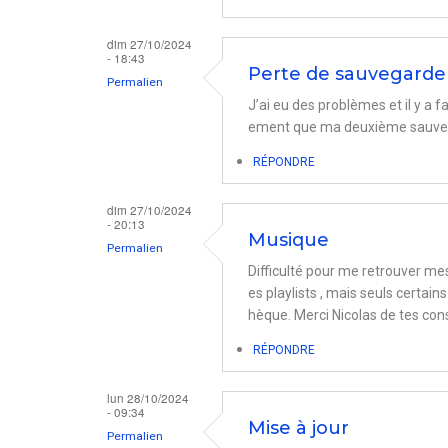
dim 27/10/2024
- 18:43
Perte de sauvegarde
Permalien
J’ai eu des problèmes et il y a 
ement que ma deuxième sauvega
RÉPONDRE
dim 27/10/2024
- 20:13
Musique
Permalien
Difficulté pour me retrouver me
es playlists , mais seuls certain
hèque. Merci Nicolas de tes cons
RÉPONDRE
lun 28/10/2024
- 09:34
Mise à jour
Permalien