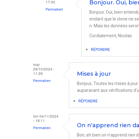
17:30
Bonjour. Oui, bi
Permalien
Bonjour. Oui, bien enten
En
endant que le clone ne se
n. Mais les données seron
réponse
Cordialement, Nicolas
à
réaliser
RÉPONDRE
un
clone
mar
29/10/2024 -
de
11:26
Mises à jour
Mac
Permalien
Bonjour, Toutes les mises à jour
par
auparavant aux vérifications 
JULIA
RÉPONDRE
lun 04/11/2024
- 18:11
On n'apprend rien da
Permalien
Bon, eh bien on n'apprend rien 