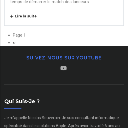
temps de démarrer le match des lanceurs
Lire la suite
Pagination
Page 1
Page
››
suivante
SUIVEZ-NOUS SUR YOUTUBE
Qui Suis-Je ?
Je m’appelle Nicolas Souverain. Je suis consultant informatique
spécialisé dans les solutions Apple. Après avoir travaillé 6 ans au