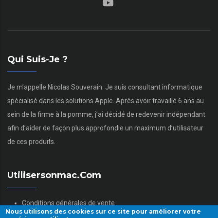
Qui Suis-Je ?
Je m’appelle Nicolas Souverain. Je suis consultant informatique
spécialisé dans les solutions Apple. Après avoir travaillé 6 ans au
sein de la firme à la pomme, j’ai décidé de redevenir indépendant
afin d’aider de façon plus approfondie un maximum d’utilisateur
de ces produits.
Utilisersonmac.com
Conditions générales de vente
Nous utilisons des cookies sur ce site pour améliorer votre
Mentions légales